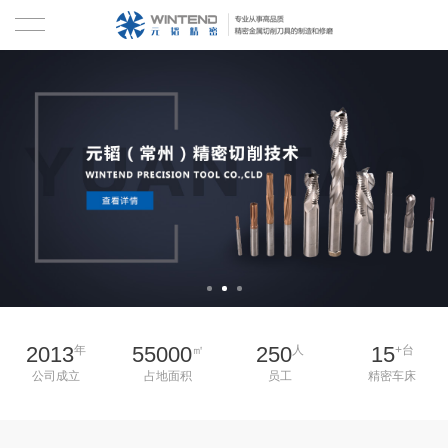
首页
关于我们
产品中心
硬质合金钻头
技术资料
铣刀
新闻中心
铰刀
合作客户
2013
55000
250
15
年
㎡
人
+台
丝锥
联系我们
公司成立
占地面积
员工
精密车床
刀具修磨
EN