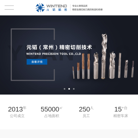
首页
关于我们
产品中心
硬质合金钻头
技术资料
铣刀
新闻中心
铰刀
合作客户
2013
55000
250
15
年
㎡
人
+台
丝锥
联系我们
公司成立
占地面积
员工
精密车床
刀具修磨
EN