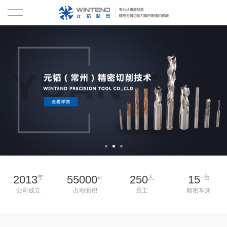
首页
关于我们
产品中心
硬质合金钻头
技术资料
铣刀
新闻中心
铰刀
合作客户
2013
55000
250
15
年
㎡
人
+台
丝锥
联系我们
公司成立
占地面积
员工
精密车床
刀具修磨
EN