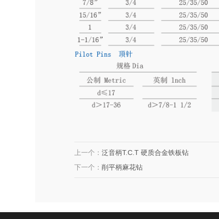
上一个：
泛音柄T.C.T 硬质合金铁板钻
下一个：
削平柄麻花钻