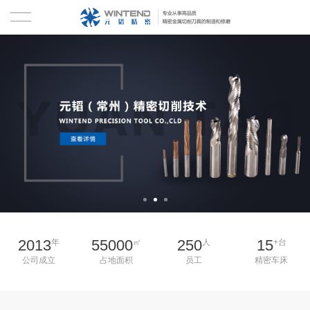
首页
关于我们
产品中心
硬质合金钻头
技术资料
铣刀
新闻中心
铰刀
合作客户
2013
55000
250
15
年
㎡
人
+台
丝锥
联系我们
公司成立
占地面积
员工
精密车床
刀具修磨
EN